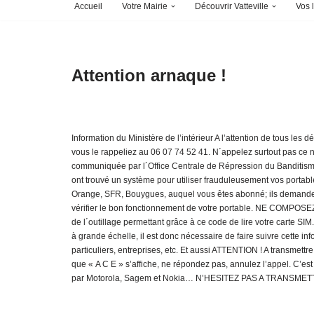
Accueil
Votre Mairie
Découvrir Vatteville
Vos l
Attention arnaque !
Information du Ministère de l’intérieur A l’attention de tous le
vous le rappeliez au 06 07 74 52 41. N´appelez surtout pas c
communiquée par l´Office Centrale de Répression du Banditisme
ont trouvé un système pour utiliser frauduleusement vos portabl
Orange, SFR, Bouygues, auquel vous êtes abonné; ils demandent
vérifier le bon fonctionnement de votre portable. NE CO
de l´outillage permettant grâce à ce code de lire votre carte SIM.
à grande échelle, il est donc nécessaire de faire suivre cette 
particuliers, entreprises, etc. Et aussi ATTENTION ! A transme
que « A C E » s’affiche, ne répondez pas, annulez l’appel. C’est
par Motorola, Sagem et Nokia… N’HESITEZ PAS A TRANSME