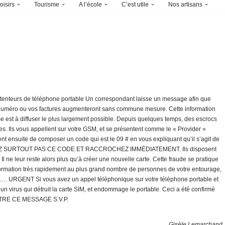
oisirs
Tourisme
A l’école
C’est utile
Nos artisans
s détenteurs de téléphone portable Un correspondant laisse un message afin que
e numéro ou vos factures augmenteront sans commune mesure. Cette information
 est à diffuser le plus largement possible. Depuis quelques temps, des escrocs
es. Ils vous appellent sur votre GSM, et se présentent comme le « Provider »
 ensuite de composer un code qui est le 09 # en vous expliquant qu’il s’agit de
MPOSEZ SURTOUT PAS CE CODE ET RACCROCHEZ IMMÉDIATEMENT. Ils disposent
 Il ne leur reste alors plus qu’à créer une nouvelle carte. Cette fraude se pratique
information très rapidement au plus grand nombre de personnes de votre entourage,
ttre…. URGENT Si vous avez un appel téléphonique sur votre téléphone portable et
 un virus qui détruit la carte SIM, et endommage le portable. Ceci a été confirmé
TTRE CE MESSAGE S.V.P.
Gisèle Lemarchand