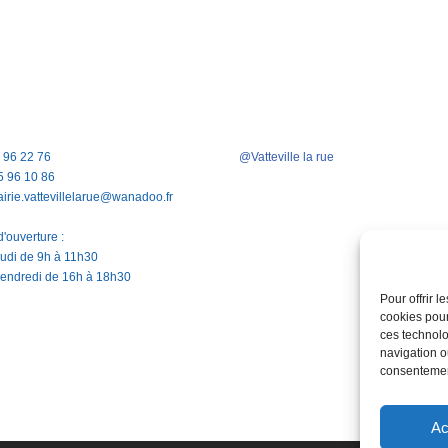
5 96 22 76
@Vatteville la rue
5 96 10 86
airie.vattevillelarue@wanadoo.fr
'ouverture :
jeudi de 9h à 11h30
vendredi de 16h à 18h30
Pour offrir 
cookies pour
ces technolo
navigation ou
consentement
Ac