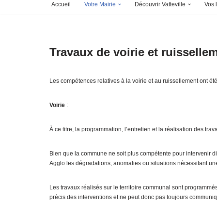
Accueil
Votre Mairie
Découvrir Vatteville
Vos l
Travaux de voirie et ruisselle
Les compétences relatives à la voirie et au ruissellement ont é
Voirie
:
À ce titre, la programmation, l’entretien et la réalisation des
Bien que la commune ne soit plus compétente pour intervenir direc
Agglo les dégradations, anomalies ou situations nécessitant une
Les travaux réalisés sur le territoire communal sont program
précis des interventions et ne peut donc pas toujours communi