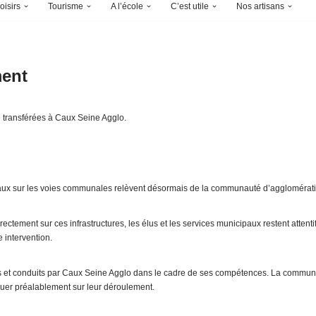
oisirs
Tourisme
A l’école
C’est utile
Nos artisans
ment
té transférées à Caux Seine Agglo.
 travaux sur les voies communales relèvent désormais de la communauté d’agglomérat
tement sur ces infrastructures, les élus et les services municipaux restent attentif
 intervention.
més et conduits par Caux Seine Agglo dans le cadre de ses compétences. La commu
quer préalablement sur leur déroulement.