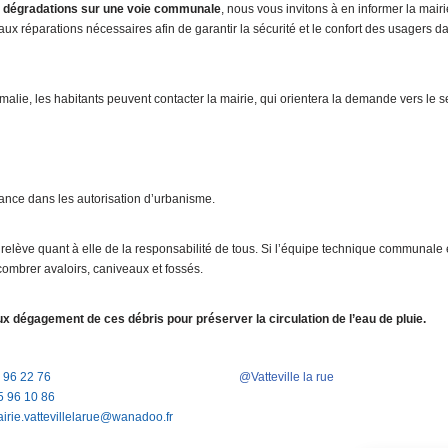
e dégradations sur une voie communale
, nous vous invitons à en informer la mair
e, aux réparations nécessaires afin de garantir la sécurité et le confort des usager
omalie, les habitants peuvent contacter la mairie, qui orientera la demande vers le 
lance dans les autorisation d’urbanisme.
relève quant à elle de la responsabilité de tous. Si l’équipe technique communale e
combrer avaloirs, caniveaux et fossés.
aux dégagement de ces débris pour préserver la circulation de l’eau de pluie.
5 96 22 76
@Vatteville la rue
5 96 10 86
airie.vattevillelarue@wanadoo.fr