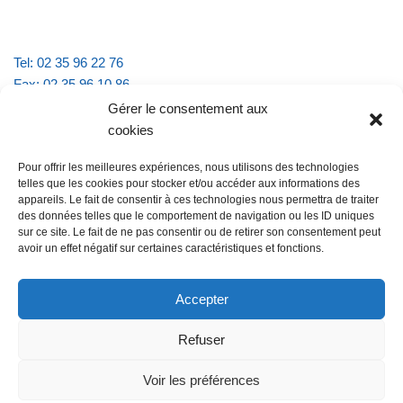
Tel: 02 35 96 22 76
Fax: 02 35 96 10 86
Email : mairie.vattevillelarue@wanadoo.fr
Gérer le consentement aux
cookies
Horaires d'ouverture :
Pour offrir les meilleures expériences, nous utilisons des technologies
lundi et jeudi de 9h à 11h30
telles que les cookies pour stocker et/ou accéder aux informations des
mardi et vendredi de 16h à 18h30
appareils. Le fait de consentir à ces technologies nous permettra de traiter
des données telles que le comportement de navigation ou les ID uniques
sur ce site. Le fait de ne pas consentir ou de retirer son consentement peut
avoir un effet négatif sur certaines caractéristiques et fonctions.
@Vatteville la rue
Pour nous contacter
Accepter
Refuser
Les mentions légales et la politique de confidentialité
Voir les préférences
@Vatteville-la-rue
mentions légales
Propulsé par