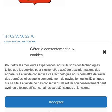
Tel: 02 35 96 22 76
Fax: 02 35 96 10 86
Email : mairie.vattevillelarue@wanadoo.fr
Gérer le consentement aux
cookies
Horaires d'ouverture :
Pour offrir les meilleures expériences, nous utilisons des technologies
lundi et jeudi de 9h à 11h30
telles que les cookies pour stocker et/ou accéder aux informations des
mardi et vendredi de 16h à 18h30
appareils. Le fait de consentir à ces technologies nous permettra de traiter
des données telles que le comportement de navigation ou les ID uniques
sur ce site. Le fait de ne pas consentir ou de retirer son consentement peut
avoir un effet négatif sur certaines caractéristiques et fonctions.
@Vatteville la rue
Pour nous contacter
Accepter