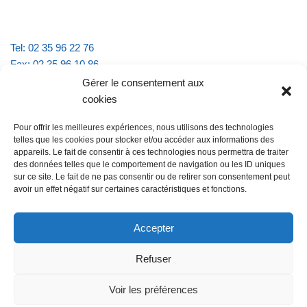
Tel: 02 35 96 22 76
Fax: 02 35 96 10 86
Email : mairie.vattevillelarue@wanadoo.fr
Gérer le consentement aux
cookies
Horaires d'ouverture :
Pour offrir les meilleures expériences, nous utilisons des technologies
lundi et jeudi de 9h à 11h30
telles que les cookies pour stocker et/ou accéder aux informations des
mardi et vendredi de 16h à 18h30
appareils. Le fait de consentir à ces technologies nous permettra de traiter
des données telles que le comportement de navigation ou les ID uniques
sur ce site. Le fait de ne pas consentir ou de retirer son consentement peut
avoir un effet négatif sur certaines caractéristiques et fonctions.
@Vatteville la rue
Pour nous contacter
Accepter
Refuser
Les mentions légales et la politique de confidentialité
Voir les préférences
@Vatteville-la-rue
mentions légales
Propulsé par