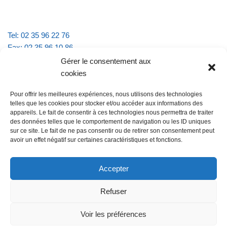
Tel: 02 35 96 22 76
Fax: 02 35 96 10 86
Email : mairie.vattevillelarue@wanadoo.fr
Gérer le consentement aux
cookies
Horaires d'ouverture :
Pour offrir les meilleures expériences, nous utilisons des technologies
lundi et jeudi de 9h à 11h30
telles que les cookies pour stocker et/ou accéder aux informations des
mardi et vendredi de 16h à 18h30
appareils. Le fait de consentir à ces technologies nous permettra de traiter
des données telles que le comportement de navigation ou les ID uniques
sur ce site. Le fait de ne pas consentir ou de retirer son consentement peut
avoir un effet négatif sur certaines caractéristiques et fonctions.
@Vatteville la rue
Pour nous contacter
Accepter
Refuser
Les mentions légales et la politique de confidentialité
Voir les préférences
@Vatteville-la-rue
mentions légales
Propulsé par