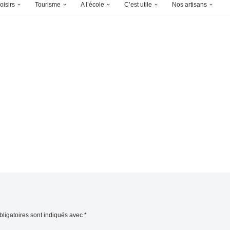
oisirs
Tourisme
A l’école
C’est utile
Nos artisans
ligatoires sont indiqués avec
*