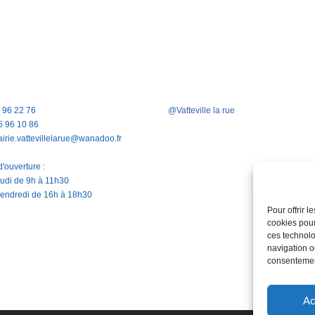
5 96 22 76
@Vatteville la rue
5 96 10 86
airie.vattevillelarue@wanadoo.fr
'ouverture :
jeudi de 9h à 11h30
vendredi de 16h à 18h30
Pour offrir 
cookies pour
ces technolo
navigation ou
consentement
Ac