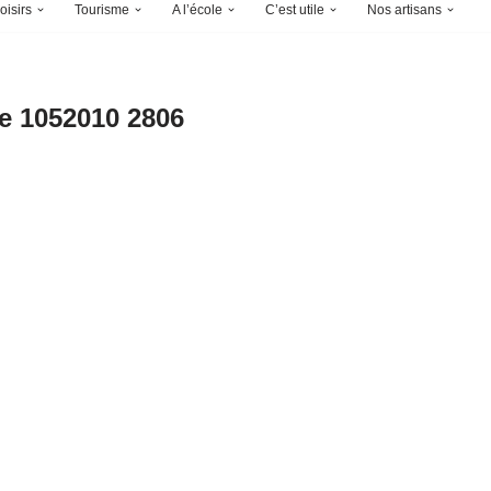
oisirs
Tourisme
A l’école
C’est utile
Nos artisans
e 1052010 2806