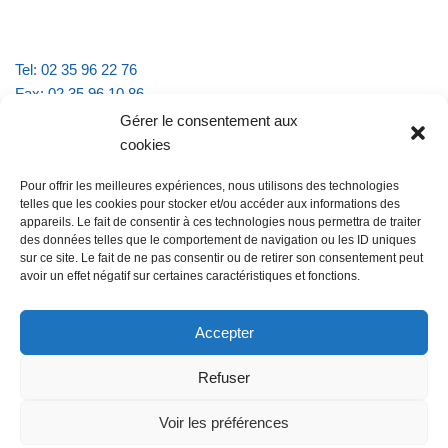
Tel: 02 35 96 22 76
Fax: 02 35 96 10 86
Email : mairie.vattevillelarue@wanadoo.fr
Gérer le consentement aux
cookies
Horaires d'ouverture :
Pour offrir les meilleures expériences, nous utilisons des technologies
lundi et jeudi de 9h à 11h30
telles que les cookies pour stocker et/ou accéder aux informations des
mardi et vendredi de 16h à 18h30
appareils. Le fait de consentir à ces technologies nous permettra de traiter
des données telles que le comportement de navigation ou les ID uniques
sur ce site. Le fait de ne pas consentir ou de retirer son consentement peut
avoir un effet négatif sur certaines caractéristiques et fonctions.
@Vatteville la rue
Pour nous contacter
Accepter
Refuser
Les mentions légales et la politique de confidentialité
Voir les préférences
@Vatteville-la-rue
mentions légales
Propulsé par