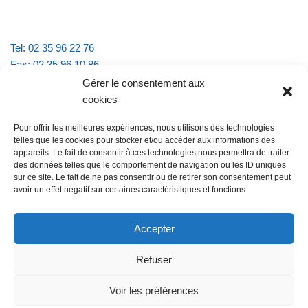
Tel: 02 35 96 22 76
Fax: 02 35 96 10 86
Email : mairie.vattevillelarue@wanadoo.fr
Gérer le consentement aux
cookies
Horaires d'ouverture :
Pour offrir les meilleures expériences, nous utilisons des technologies
lundi et jeudi de 9h à 11h30
telles que les cookies pour stocker et/ou accéder aux informations des
mardi et vendredi de 16h à 18h30
appareils. Le fait de consentir à ces technologies nous permettra de traiter
des données telles que le comportement de navigation ou les ID uniques
sur ce site. Le fait de ne pas consentir ou de retirer son consentement peut
avoir un effet négatif sur certaines caractéristiques et fonctions.
@Vatteville la rue
Pour nous contacter
Accepter
Refuser
Les mentions légales et la politique de confidentialité
Voir les préférences
@Vatteville-la-rue
mentions légales
Propulsé par