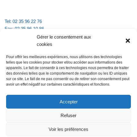
Tel: 02 35 96 22 76
Fax: 02 35 96 10 86
Email : mairie.vattevillelarue@wanadoo.fr
Gérer le consentement aux
cookies
Horaires d'ouverture :
Pour offrir les meilleures expériences, nous utilisons des technologies
lundi et jeudi de 9h à 11h30
telles que les cookies pour stocker et/ou accéder aux informations des
mardi et vendredi de 16h à 18h30
appareils. Le fait de consentir à ces technologies nous permettra de traiter
des données telles que le comportement de navigation ou les ID uniques
sur ce site. Le fait de ne pas consentir ou de retirer son consentement peut
avoir un effet négatif sur certaines caractéristiques et fonctions.
@Vatteville la rue
Pour nous contacter
Accepter
Refuser
Les mentions légales et la politique de confidentialité
Voir les préférences
@Vatteville-la-rue
mentions légales
Propulsé par