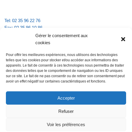
Tel: 02 35 96 22 76
Fax: 02 35 96 10 86
Email : mairie.vattevillelarue@wanadoo.fr
Gérer le consentement aux
cookies
Horaires d'ouverture :
Pour offrir les meilleures expériences, nous utilisons des technologies
lundi et jeudi de 9h à 11h30
telles que les cookies pour stocker et/ou accéder aux informations des
mardi et vendredi de 16h à 18h30
appareils. Le fait de consentir à ces technologies nous permettra de traiter
des données telles que le comportement de navigation ou les ID uniques
sur ce site. Le fait de ne pas consentir ou de retirer son consentement peut
avoir un effet négatif sur certaines caractéristiques et fonctions.
@Vatteville la rue
Pour nous contacter
Accepter
Refuser
Les mentions légales et la politique de confidentialité
Voir les préférences
@Vatteville-la-rue
mentions légales
Propulsé par