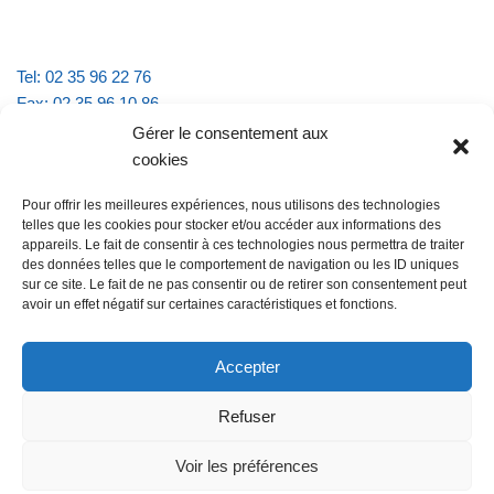
Tel: 02 35 96 22 76
Fax: 02 35 96 10 86
Email : mairie.vattevillelarue@wanadoo.fr
Gérer le consentement aux
cookies
Horaires d'ouverture :
Pour offrir les meilleures expériences, nous utilisons des technologies
lundi et jeudi de 9h à 11h30
telles que les cookies pour stocker et/ou accéder aux informations des
mardi et vendredi de 16h à 18h30
appareils. Le fait de consentir à ces technologies nous permettra de traiter
des données telles que le comportement de navigation ou les ID uniques
sur ce site. Le fait de ne pas consentir ou de retirer son consentement peut
avoir un effet négatif sur certaines caractéristiques et fonctions.
@Vatteville la rue
Pour nous contacter
Accepter
Refuser
Les mentions légales et la politique de confidentialité
Voir les préférences
@Vatteville-la-rue
mentions légales
Propulsé par