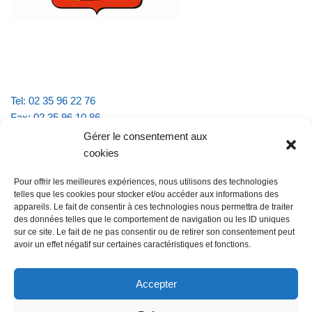
Tel: 02 35 96 22 76
Fax: 02 35 96 10 86
Email : mairie.vattevillelarue@wanadoo.fr
Gérer le consentement aux
cookies
Horaires d'ouverture :
Pour offrir les meilleures expériences, nous utilisons des technologies
lundi et jeudi de 9h à 11h30
telles que les cookies pour stocker et/ou accéder aux informations des
mardi et vendredi de 16h à 18h30
appareils. Le fait de consentir à ces technologies nous permettra de traiter
des données telles que le comportement de navigation ou les ID uniques
sur ce site. Le fait de ne pas consentir ou de retirer son consentement peut
avoir un effet négatif sur certaines caractéristiques et fonctions.
@Vatteville la rue
Pour nous contacter
Accepter