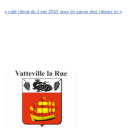
« café climat du 3 juin 2010, pour en savoir plus cliquez ici »