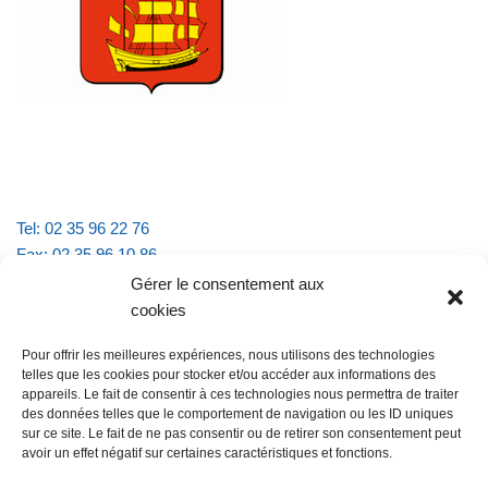
Tel: 02 35 96 22 76
Fax: 02 35 96 10 86
Email : mairie.vattevillelarue@wanadoo.fr
Gérer le consentement aux
cookies
Horaires d'ouverture :
Pour offrir les meilleures expériences, nous utilisons des technologies
lundi et jeudi de 9h à 11h30
telles que les cookies pour stocker et/ou accéder aux informations des
mardi et vendredi de 16h à 18h30
appareils. Le fait de consentir à ces technologies nous permettra de traiter
des données telles que le comportement de navigation ou les ID uniques
sur ce site. Le fait de ne pas consentir ou de retirer son consentement peut
avoir un effet négatif sur certaines caractéristiques et fonctions.
@Vatteville la rue