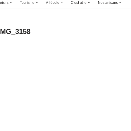
oisirs
Tourisme
A l’école
C’est utile
Nos artisans
IMG_3158