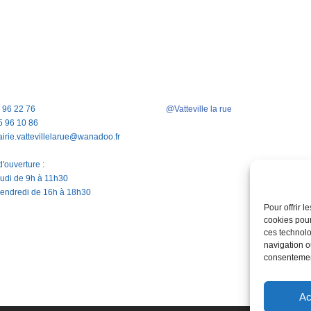
5 96 22 76
@Vatteville la rue
5 96 10 86
airie.vattevillelarue@wanadoo.fr
'ouverture :
jeudi de 9h à 11h30
vendredi de 16h à 18h30
Pour offrir 
cookies pour
ces technolo
navigation ou
consentement
Ac