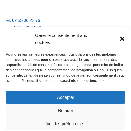
Tel: 02 35 96 22 76
Fax: 02 35 96 10 86
Email : mairie.vattevillelarue@wanadoo.fr
Gérer le consentement aux
cookies
Horaires d'ouverture :
Pour offrir les meilleures expériences, nous utilisons des technologies
lundi et jeudi de 9h à 11h30
telles que les cookies pour stocker et/ou accéder aux informations des
mardi et vendredi de 16h à 18h30
appareils. Le fait de consentir à ces technologies nous permettra de traiter
des données telles que le comportement de navigation ou les ID uniques
sur ce site. Le fait de ne pas consentir ou de retirer son consentement peut
avoir un effet négatif sur certaines caractéristiques et fonctions.
@Vatteville la rue
Pour nous contacter
Accepter
Refuser
Les mentions légales et la politique de confidentialité
Voir les préférences
@Vatteville-la-rue
mentions légales
Propulsé par