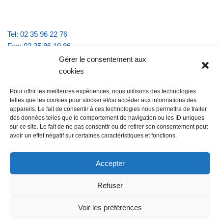
Tel: 02 35 96 22 76
Fax: 02 35 96 10 86
Email : mairie.vattevillelarue@wanadoo.fr
Gérer le consentement aux
cookies
Horaires d'ouverture :
Pour offrir les meilleures expériences, nous utilisons des technologies
lundi et jeudi de 9h à 11h30
telles que les cookies pour stocker et/ou accéder aux informations des
mardi et vendredi de 16h à 18h30
appareils. Le fait de consentir à ces technologies nous permettra de traiter
des données telles que le comportement de navigation ou les ID uniques
sur ce site. Le fait de ne pas consentir ou de retirer son consentement peut
avoir un effet négatif sur certaines caractéristiques et fonctions.
@Vatteville la rue
Pour nous contacter
Accepter
Refuser
Les mentions légales et la politique de confidentialité
Voir les préférences
@Vatteville-la-rue
mentions légales
Propulsé par