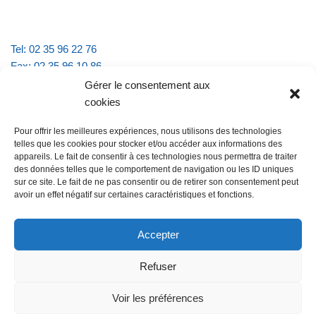
Tel: 02 35 96 22 76
Fax: 02 35 96 10 86
Email : mairie.vattevillelarue@wanadoo.fr
Gérer le consentement aux
cookies
Horaires d'ouverture :
Pour offrir les meilleures expériences, nous utilisons des technologies
lundi et jeudi de 9h à 11h30
telles que les cookies pour stocker et/ou accéder aux informations des
mardi et vendredi de 16h à 18h30
appareils. Le fait de consentir à ces technologies nous permettra de traiter
des données telles que le comportement de navigation ou les ID uniques
sur ce site. Le fait de ne pas consentir ou de retirer son consentement peut
avoir un effet négatif sur certaines caractéristiques et fonctions.
@Vatteville la rue
Pour nous contacter
Accepter
Refuser
Les mentions légales et la politique de confidentialité
Voir les préférences
@Vatteville-la-rue
mentions légales
Propulsé par