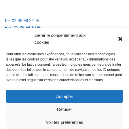
Tel: 02 35 96 22 76
Fax: 02 35 96 10 86
Email : mairie.vattevillelarue@wanadoo.fr
Gérer le consentement aux
cookies
Horaires d'ouverture :
Pour offrir les meilleures expériences, nous utilisons des technologies
lundi et jeudi de 9h à 11h30
telles que les cookies pour stocker et/ou accéder aux informations des
mardi et vendredi de 16h à 18h30
appareils. Le fait de consentir à ces technologies nous permettra de traiter
des données telles que le comportement de navigation ou les ID uniques
sur ce site. Le fait de ne pas consentir ou de retirer son consentement peut
avoir un effet négatif sur certaines caractéristiques et fonctions.
@Vatteville la rue
Pour nous contacter
Accepter
Refuser
Les mentions légales et la politique de confidentialité
Voir les préférences
@Vatteville-la-rue
mentions légales
Propulsé par