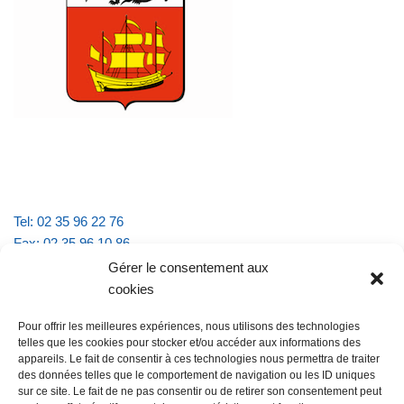
Tel: 02 35 96 22 76
Fax: 02 35 96 10 86
Email : mairie.vattevillelarue@wanadoo.fr
Gérer le consentement aux
cookies
Horaires d'ouverture :
Pour offrir les meilleures expériences, nous utilisons des technologies
lundi et jeudi de 9h à 11h30
telles que les cookies pour stocker et/ou accéder aux informations des
mardi et vendredi de 16h à 18h30
appareils. Le fait de consentir à ces technologies nous permettra de traiter
des données telles que le comportement de navigation ou les ID uniques
sur ce site. Le fait de ne pas consentir ou de retirer son consentement peut