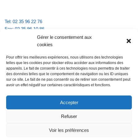
Tel: 02 35 96 22 76
Fax: 02 35 96 10 86
Email : mairie.vattevillelarue@wanadoo.fr
Gérer le consentement aux
cookies
Horaires d'ouverture :
Pour offrir les meilleures expériences, nous utilisons des technologies
lundi et jeudi de 9h à 11h30
telles que les cookies pour stocker et/ou accéder aux informations des
mardi et vendredi de 16h à 18h30
appareils. Le fait de consentir à ces technologies nous permettra de traiter
des données telles que le comportement de navigation ou les ID uniques
sur ce site. Le fait de ne pas consentir ou de retirer son consentement peut
avoir un effet négatif sur certaines caractéristiques et fonctions.
@Vatteville la rue
Pour nous contacter
Accepter
Refuser
Les mentions légales et la politique de confidentialité
Voir les préférences
@Vatteville-la-rue
mentions légales
Propulsé par