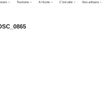
oisirs
Tourisme
A l’école
C’est utile
Nos artisans
DSC_0865