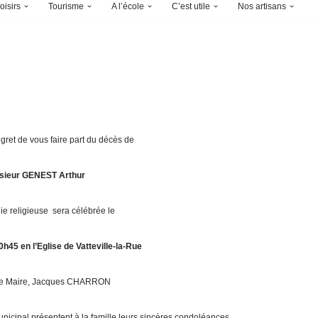
oisirs
Tourisme
A l’école
C’est utile
Nos artisans
gret de vous faire part du décès de
sieur GENEST Arthur
e religieuse sera célébrée le
10h45
en l’Eglise de Vatteville-la-Rue
le Maire, Jacques CHARRON
nicipal présentent à la famille leurs sincères condoléances