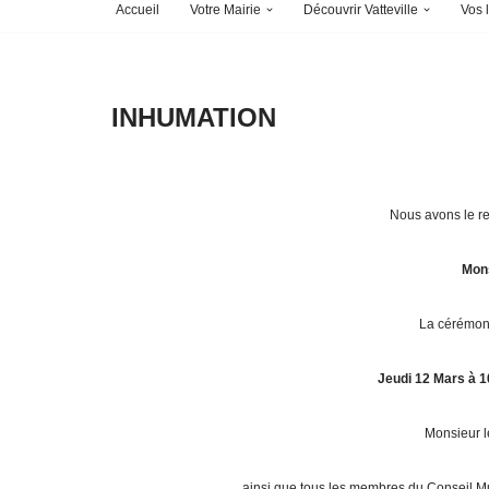
Accueil
Votre Mairie
Découvrir Vatteville
Vos l
INHUMATION
Nous avons le re
Mon
La cérémoni
Jeudi 12 Mars à 
Monsieur 
ainsi que tous les membres du Conseil Mu