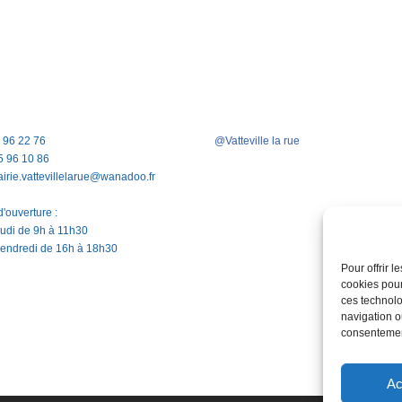
5 96 22 76
@Vatteville la rue
5 96 10 86
airie.vattevillelarue@wanadoo.fr
'ouverture :
jeudi de 9h à 11h30
vendredi de 16h à 18h30
Pour offrir 
cookies pour
ces technolo
navigation ou
consentement
Ac