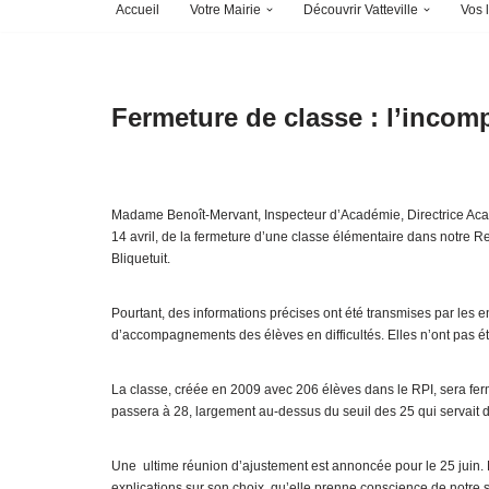
Accueil
Votre Mairie
Découvrir Vatteville
Vos l
Fermeture de classe : l’incom
Madame Benoît-Mervant, Inspecteur d’Académie, Directrice Aca
14 avril, de la fermeture d’une classe élémentaire dans notre 
Bliquetuit.
Pourtant, des informations précises ont été transmises par les ens
d’accompagnements des élèves en difficultés. Elles n’ont pas ét
La classe, créée en 2009 avec 206 élèves dans le RPI, sera fer
passera à 28, largement au-dessus du seuil des 25 qui servait d
Une ultime réunion d’ajustement est annoncée pour le 25 juin. 
explications sur son choix, qu’elle prenne conscience de notre s