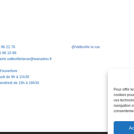
5 96 22 76
@Vatteville la rue
5 96 10 86
airie.vattevillelarue@wanadoo.fr
'ouverture :
jeudi de 9h à 11h30
vendredi de 16h à 18h30
Pour offrir 
cookies pour
ces technolo
navigation ou
consentement
Ac