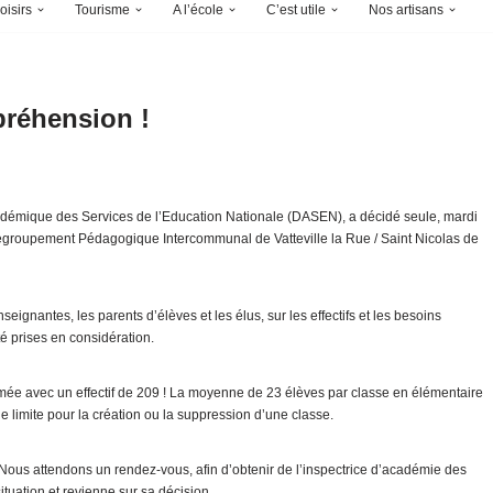
oisirs
Tourisme
A l’école
C’est utile
Nos artisans
préhension !
démique des Services de l’Education Nationale (DASEN), a décidé seule, mardi
Regroupement Pédagogique Intercommunal de Vatteville la Rue / Saint Nicolas de
eignantes, les parents d’élèves et les élus, sur les effectifs et les besoins
é prises en considération.
mée avec un effectif de 209 ! La moyenne de 23 élèves par classe en élémentaire
e limite pour la création ou la suppression d’une classe.
Nous attendons un rendez-vous, afin d’obtenir de l’inspectrice d’académie des
ituation et revienne sur sa décision.