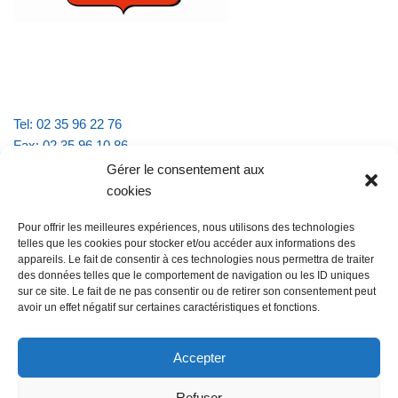
Tel: 02 35 96 22 76
Fax: 02 35 96 10 86
Email : mairie.vattevillelarue@wanadoo.fr
Gérer le consentement aux
cookies
Horaires d'ouverture :
Pour offrir les meilleures expériences, nous utilisons des technologies
lundi et jeudi de 9h à 11h30
telles que les cookies pour stocker et/ou accéder aux informations des
mardi et vendredi de 16h à 18h30
appareils. Le fait de consentir à ces technologies nous permettra de traiter
des données telles que le comportement de navigation ou les ID uniques
sur ce site. Le fait de ne pas consentir ou de retirer son consentement peut
avoir un effet négatif sur certaines caractéristiques et fonctions.
@Vatteville la rue
Pour nous contacter
Accepter
Refuser