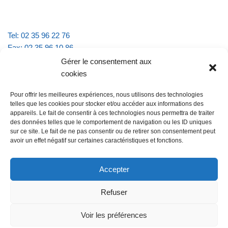
Tel: 02 35 96 22 76
Fax: 02 35 96 10 86
Email : mairie.vattevillelarue@wanadoo.fr
Gérer le consentement aux
cookies
Horaires d'ouverture :
Pour offrir les meilleures expériences, nous utilisons des technologies
lundi et jeudi de 9h à 11h30
telles que les cookies pour stocker et/ou accéder aux informations des
mardi et vendredi de 16h à 18h30
appareils. Le fait de consentir à ces technologies nous permettra de traiter
des données telles que le comportement de navigation ou les ID uniques
sur ce site. Le fait de ne pas consentir ou de retirer son consentement peut
avoir un effet négatif sur certaines caractéristiques et fonctions.
@Vatteville la rue
Pour nous contacter
Accepter
Refuser
Les mentions légales et la politique de confidentialité
Voir les préférences
@Vatteville-la-rue
mentions légales
Propulsé par