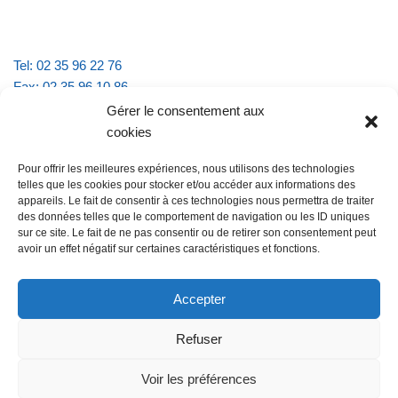
Tel: 02 35 96 22 76
Fax: 02 35 96 10 86
Email : mairie.vattevillelarue@wanadoo.fr
Gérer le consentement aux
cookies
Horaires d'ouverture :
Pour offrir les meilleures expériences, nous utilisons des technologies
lundi et jeudi de 9h à 11h30
telles que les cookies pour stocker et/ou accéder aux informations des
mardi et vendredi de 16h à 18h30
appareils. Le fait de consentir à ces technologies nous permettra de traiter
des données telles que le comportement de navigation ou les ID uniques
sur ce site. Le fait de ne pas consentir ou de retirer son consentement peut
avoir un effet négatif sur certaines caractéristiques et fonctions.
@Vatteville la rue
Pour nous contacter
Accepter
Refuser
Les mentions légales et la politique de confidentialité
Voir les préférences
@Vatteville-la-rue
mentions légales
Propulsé par