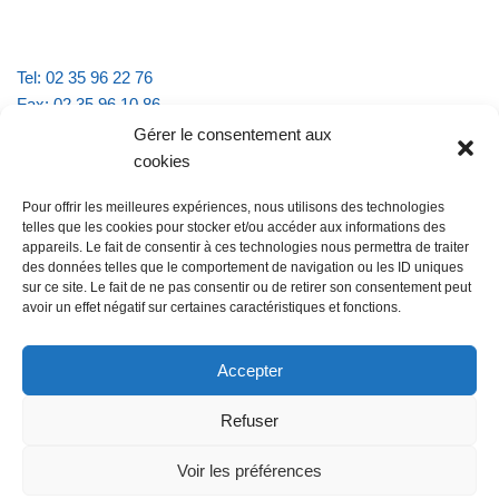
Tel: 02 35 96 22 76
Fax: 02 35 96 10 86
Email : mairie.vattevillelarue@wanadoo.fr
Gérer le consentement aux
cookies
Horaires d'ouverture :
Pour offrir les meilleures expériences, nous utilisons des technologies
lundi et jeudi de 9h à 11h30
telles que les cookies pour stocker et/ou accéder aux informations des
mardi et vendredi de 16h à 18h30
appareils. Le fait de consentir à ces technologies nous permettra de traiter
des données telles que le comportement de navigation ou les ID uniques
sur ce site. Le fait de ne pas consentir ou de retirer son consentement peut
avoir un effet négatif sur certaines caractéristiques et fonctions.
@Vatteville la rue
Pour nous contacter
Accepter
Refuser
Les mentions légales et la politique de confidentialité
Voir les préférences
@Vatteville-la-rue
mentions légales
Propulsé par