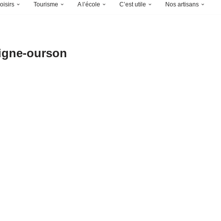
oisirs
Tourisme
A l’école
C’est utile
Nos artisans
igne-ourson