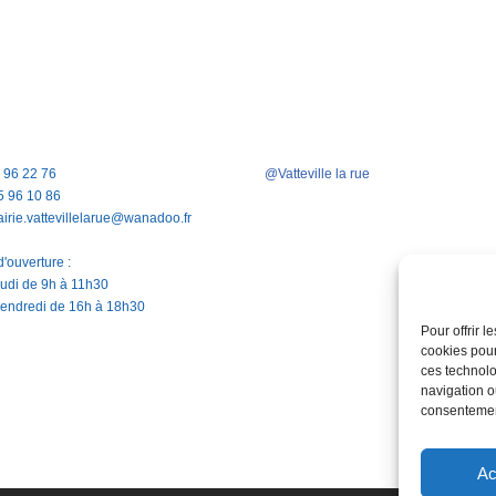
5 96 22 76
@Vatteville la rue
5 96 10 86
airie.vattevillelarue@wanadoo.fr
'ouverture :
jeudi de 9h à 11h30
vendredi de 16h à 18h30
Pour offrir 
cookies pour
ces technolo
navigation ou
consentement
Ac