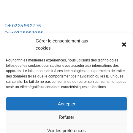
Tel: 02 35 96 22 76
Fax: 02 35 96 10 86
Email : mairie.vattevillelarue@wanadoo.fr
Gérer le consentement aux
cookies
Horaires d'ouverture :
Pour offrir les meilleures expériences, nous utilisons des technologies
lundi et jeudi de 9h à 11h30
telles que les cookies pour stocker et/ou accéder aux informations des
mardi et vendredi de 16h à 18h30
appareils. Le fait de consentir à ces technologies nous permettra de traiter
des données telles que le comportement de navigation ou les ID uniques
sur ce site. Le fait de ne pas consentir ou de retirer son consentement peut
avoir un effet négatif sur certaines caractéristiques et fonctions.
@Vatteville la rue
Pour nous contacter
Accepter
Refuser
Les mentions légales et la politique de confidentialité
Voir les préférences
@Vatteville-la-rue
mentions légales
Propulsé par