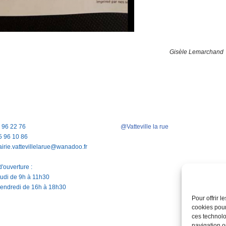
Gisèle Lemarchand
5 96 22 76
@Vatteville la rue
5 96 10 86
airie.vattevillelarue@wanadoo.fr
'ouverture :
jeudi de 9h à 11h30
vendredi de 16h à 18h30
Pour offrir 
cookies pour
ces technolo
navigation ou