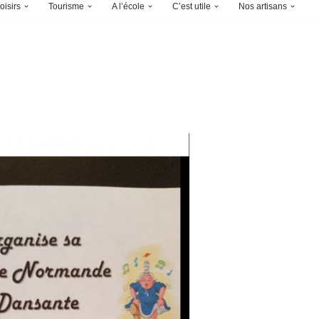
oisirs
Tourisme
A l’école
C’est utile
Nos artisans