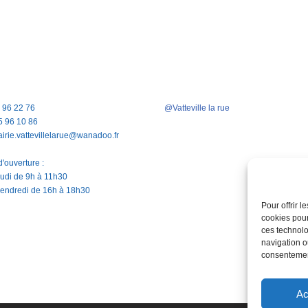
5 96 22 76
@Vatteville la rue
5 96 10 86
airie.vattevillelarue@wanadoo.fr
'ouverture :
jeudi de 9h à 11h30
vendredi de 16h à 18h30
Pour offrir 
cookies pour
ces technolo
navigation ou
consentement
Ac