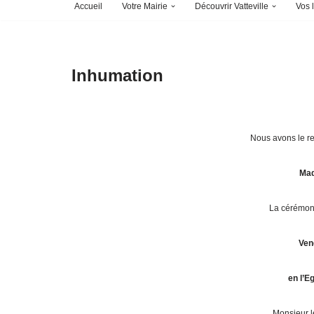
Accueil
Votre Mairie
Découvrir Vatteville
Vos l
Inhumation
Nous avons le re
Mad
La cérémoni
Ven
en l’E
Monsieur 