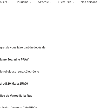
oisirs
Tourisme
A l’école
C’est utile
Nos artisans
gret de vous faire part du décès de
ame Jeannine PRAY
e religieuse sera célébrée le
dredi 20 Mai à 15h00
glise de Vatteville-la-Rue
le Maire, Jacques CHARRON