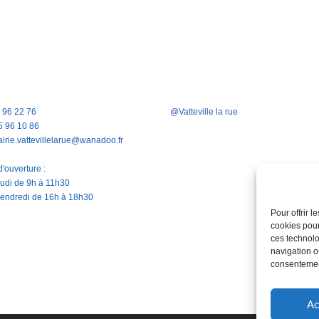
5 96 22 76
@Vatteville la rue
5 96 10 86
airie.vattevillelarue@wanadoo.fr
'ouverture :
jeudi de 9h à 11h30
vendredi de 16h à 18h30
Pour offrir 
cookies pour
ces technolo
navigation ou
consentement
Ac