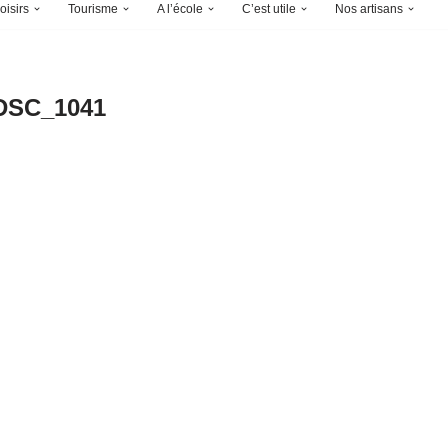
oisirs
Tourisme
A l’école
C’est utile
Nos artisans
DSC_1041