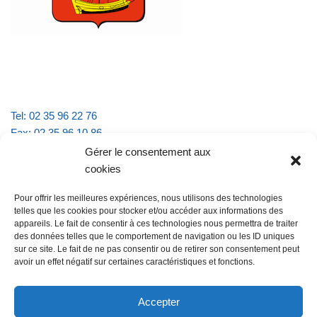
Tel: 02 35 96 22 76
Fax: 02 35 96 10 86
Email : mairie.vattevillelarue@wanadoo.fr
Gérer le consentement aux
cookies
Horaires d'ouverture :
Pour offrir les meilleures expériences, nous utilisons des technologies
lundi et jeudi de 9h à 11h30
telles que les cookies pour stocker et/ou accéder aux informations des
mardi et vendredi de 16h à 18h30
appareils. Le fait de consentir à ces technologies nous permettra de traiter
des données telles que le comportement de navigation ou les ID uniques
sur ce site. Le fait de ne pas consentir ou de retirer son consentement peut
avoir un effet négatif sur certaines caractéristiques et fonctions.
@Vatteville la rue
Pour nous contacter
Accepter