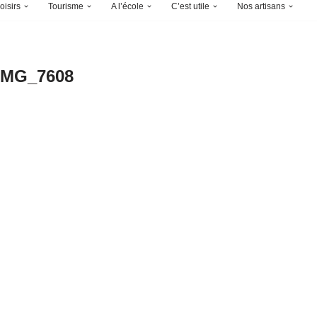
oisirs
Tourisme
A l’école
C’est utile
Nos artisans
IMG_7608