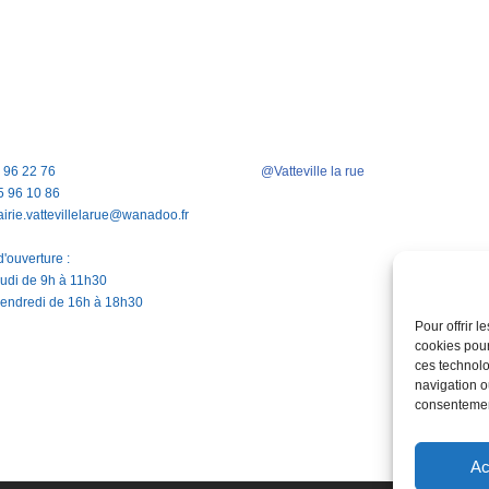
5 96 22 76
@Vatteville la rue
5 96 10 86
airie.vattevillelarue@wanadoo.fr
'ouverture :
jeudi de 9h à 11h30
vendredi de 16h à 18h30
Pour offrir 
cookies pour
ces technolo
navigation ou
consentement
Ac