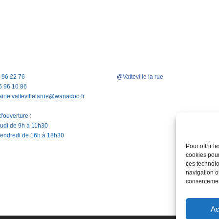
5 96 22 76
@Vatteville la rue
5 96 10 86
airie.vattevillelarue@wanadoo.fr
'ouverture :
jeudi de 9h à 11h30
vendredi de 16h à 18h30
Pour offrir 
cookies pour
ces technolo
navigation ou
consentement
Ac