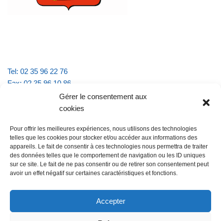
Tel: 02 35 96 22 76
Fax: 02 35 96 10 86
Email : mairie.vattevillelarue@wanadoo.fr
Gérer le consentement aux
cookies
Horaires d'ouverture :
Pour offrir les meilleures expériences, nous utilisons des technologies
lundi et jeudi de 9h à 11h30
telles que les cookies pour stocker et/ou accéder aux informations des
mardi et vendredi de 16h à 18h30
appareils. Le fait de consentir à ces technologies nous permettra de traiter
des données telles que le comportement de navigation ou les ID uniques
sur ce site. Le fait de ne pas consentir ou de retirer son consentement peut
avoir un effet négatif sur certaines caractéristiques et fonctions.
@Vatteville la rue
Pour nous contacter
Accepter