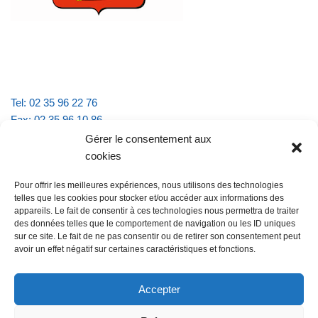
Tel: 02 35 96 22 76
Fax: 02 35 96 10 86
Email : mairie.vattevillelarue@wanadoo.fr
Gérer le consentement aux
cookies
Horaires d'ouverture :
Pour offrir les meilleures expériences, nous utilisons des technologies
lundi et jeudi de 9h à 11h30
telles que les cookies pour stocker et/ou accéder aux informations des
mardi et vendredi de 16h à 18h30
appareils. Le fait de consentir à ces technologies nous permettra de traiter
des données telles que le comportement de navigation ou les ID uniques
sur ce site. Le fait de ne pas consentir ou de retirer son consentement peut
avoir un effet négatif sur certaines caractéristiques et fonctions.
@Vatteville la rue
Pour nous contacter
Accepter