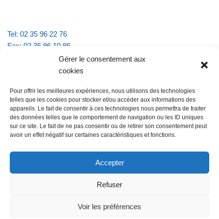
Tel: 02 35 96 22 76
Fax: 02 35 96 10 86
Email : mairie.vattevillelarue@wanadoo.fr
Gérer le consentement aux
cookies
Horaires d'ouverture :
Pour offrir les meilleures expériences, nous utilisons des technologies
lundi et jeudi de 9h à 11h30
telles que les cookies pour stocker et/ou accéder aux informations des
mardi et vendredi de 16h à 18h30
appareils. Le fait de consentir à ces technologies nous permettra de traiter
des données telles que le comportement de navigation ou les ID uniques
sur ce site. Le fait de ne pas consentir ou de retirer son consentement peut
avoir un effet négatif sur certaines caractéristiques et fonctions.
@Vatteville la rue
Pour nous contacter
Accepter
Refuser
Les mentions légales et la politique de confidentialité
Voir les préférences
@Vatteville-la-rue
mentions légales
Propulsé par