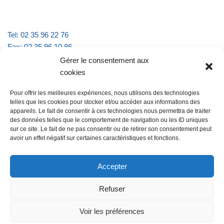
Tel: 02 35 96 22 76
Fax: 02 35 96 10 86
Email : mairie.vattevillelarue@wanadoo.fr
Gérer le consentement aux
cookies
Horaires d'ouverture :
Pour offrir les meilleures expériences, nous utilisons des technologies
lundi et jeudi de 9h à 11h30
telles que les cookies pour stocker et/ou accéder aux informations des
mardi et vendredi de 16h à 18h30
appareils. Le fait de consentir à ces technologies nous permettra de traiter
des données telles que le comportement de navigation ou les ID uniques
sur ce site. Le fait de ne pas consentir ou de retirer son consentement peut
avoir un effet négatif sur certaines caractéristiques et fonctions.
@Vatteville la rue
Pour nous contacter
Accepter
Refuser
Les mentions légales et la politique de confidentialité
Voir les préférences
@Vatteville-la-rue
mentions légales
Propulsé par