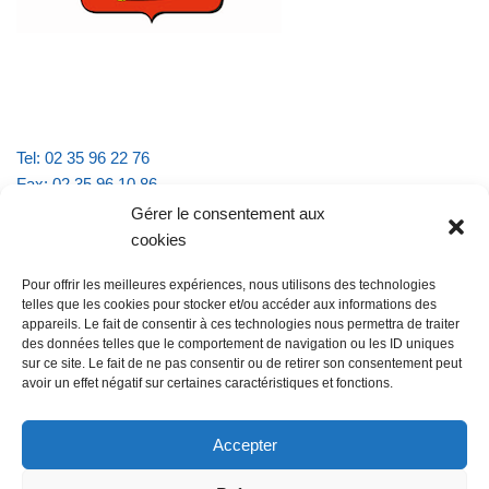
Tel: 02 35 96 22 76
Fax: 02 35 96 10 86
Email : mairie.vattevillelarue@wanadoo.fr
Gérer le consentement aux
cookies
Horaires d'ouverture :
Pour offrir les meilleures expériences, nous utilisons des technologies
lundi et jeudi de 9h à 11h30
telles que les cookies pour stocker et/ou accéder aux informations des
mardi et vendredi de 16h à 18h30
appareils. Le fait de consentir à ces technologies nous permettra de traiter
des données telles que le comportement de navigation ou les ID uniques
sur ce site. Le fait de ne pas consentir ou de retirer son consentement peut
avoir un effet négatif sur certaines caractéristiques et fonctions.
@Vatteville la rue
Pour nous contacter
Accepter