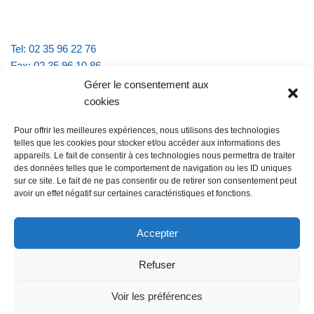
Tel: 02 35 96 22 76
Fax: 02 35 96 10 86
Email : mairie.vattevillelarue@wanadoo.fr
Gérer le consentement aux
cookies
Horaires d'ouverture :
Pour offrir les meilleures expériences, nous utilisons des technologies
lundi et jeudi de 9h à 11h30
telles que les cookies pour stocker et/ou accéder aux informations des
mardi et vendredi de 16h à 18h30
appareils. Le fait de consentir à ces technologies nous permettra de traiter
des données telles que le comportement de navigation ou les ID uniques
sur ce site. Le fait de ne pas consentir ou de retirer son consentement peut
avoir un effet négatif sur certaines caractéristiques et fonctions.
@Vatteville la rue
Pour nous contacter
Accepter
Refuser
Les mentions légales et la politique de confidentialité
Voir les préférences
@Vatteville-la-rue
mentions légales
Propulsé par