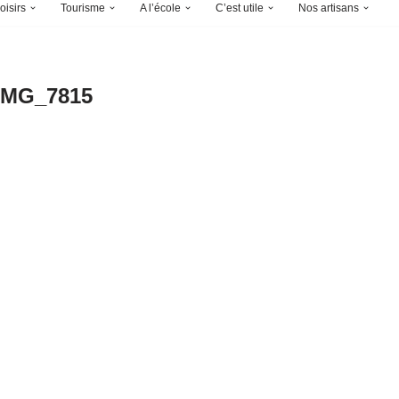
oisirs
Tourisme
A l’école
C’est utile
Nos artisans
IMG_7815