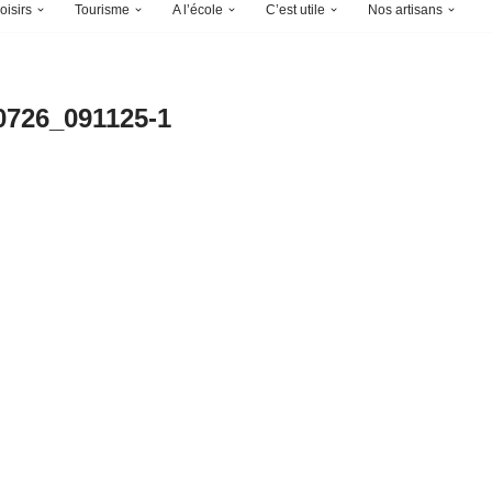
oisirs
Tourisme
A l’école
C’est utile
Nos artisans
0726_091125-1