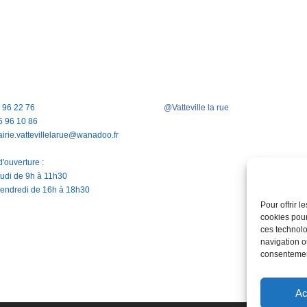
5 96 22 76
@Vatteville la rue
5 96 10 86
airie.vattevillelarue@wanadoo.fr
'ouverture :
jeudi de 9h à 11h30
vendredi de 16h à 18h30
Pour offrir 
cookies pour
ces technolo
navigation ou
consentement
Ac