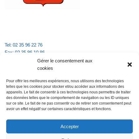
Tel: 02 35 96 22 76
Fax: 02 35 96 10 86
Email : mairie.vattevillelarue@wanadoo.fr
Gérer le consentement aux
cookies
Horaires d'ouverture :
Pour offrir les meilleures expériences, nous utilisons des technologies
lundi et jeudi de 9h à 11h30
telles que les cookies pour stocker et/ou accéder aux informations des
mardi et vendredi de 16h à 18h30
appareils. Le fait de consentir à ces technologies nous permettra de traiter
des données telles que le comportement de navigation ou les ID uniques
sur ce site. Le fait de ne pas consentir ou de retirer son consentement peut
avoir un effet négatif sur certaines caractéristiques et fonctions.
@Vatteville la rue
Pour nous contacter
Accepter