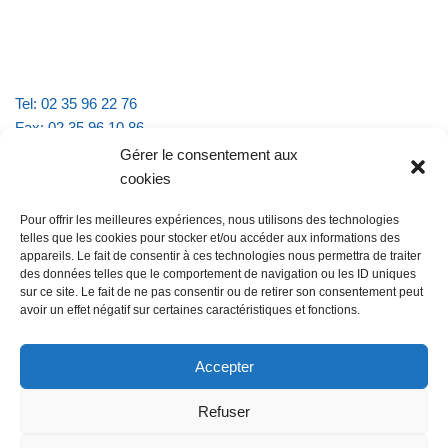
Tel: 02 35 96 22 76
Fax: 02 35 96 10 86
Email : mairie.vattevillelarue@wanadoo.fr
Gérer le consentement aux
cookies
Horaires d'ouverture :
Pour offrir les meilleures expériences, nous utilisons des technologies
lundi et jeudi de 9h à 11h30
telles que les cookies pour stocker et/ou accéder aux informations des
mardi et vendredi de 16h à 18h30
appareils. Le fait de consentir à ces technologies nous permettra de traiter
des données telles que le comportement de navigation ou les ID uniques
sur ce site. Le fait de ne pas consentir ou de retirer son consentement peut
avoir un effet négatif sur certaines caractéristiques et fonctions.
@Vatteville la rue
Pour nous contacter
Accepter
Refuser
Les mentions légales et la politique de confidentialité