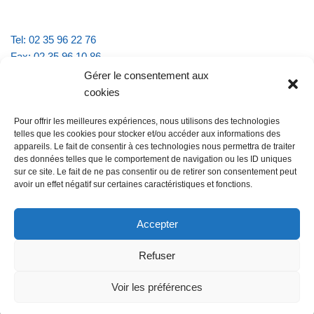
Tel: 02 35 96 22 76
Fax: 02 35 96 10 86
Email : mairie.vattevillelarue@wanadoo.fr
Gérer le consentement aux
cookies
Horaires d'ouverture :
Pour offrir les meilleures expériences, nous utilisons des technologies
lundi et jeudi de 9h à 11h30
telles que les cookies pour stocker et/ou accéder aux informations des
mardi et vendredi de 16h à 18h30
appareils. Le fait de consentir à ces technologies nous permettra de traiter
des données telles que le comportement de navigation ou les ID uniques
sur ce site. Le fait de ne pas consentir ou de retirer son consentement peut
avoir un effet négatif sur certaines caractéristiques et fonctions.
@Vatteville la rue
Pour nous contacter
Accepter
Refuser
Les mentions légales et la politique de confidentialité
Voir les préférences
@Vatteville-la-rue
mentions légales
Propulsé par
Tambour de Ville avec
.