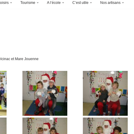
oisirs
Tourisme
A l’école
C’est utile
Nos artisans
Belcinac et Mare Jouenne