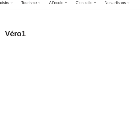
oisirs
Tourisme
A l’école
C’est utile
Nos artisans
Véro1