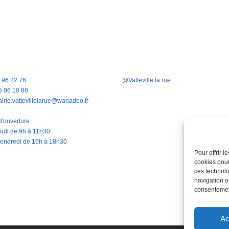
5 96 22 76
@Vatteville la rue
5 96 10 86
airie.vattevillelarue@wanadoo.fr
'ouverture :
jeudi de 9h à 11h30
vendredi de 16h à 18h30
Pour offrir 
cookies pour
ces technolo
navigation ou
consentement
Ac